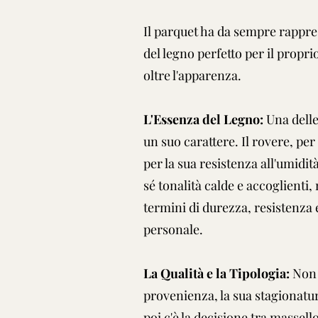
Il parquet ha da sempre rappres
del legno perfetto per il prop
oltre l'apparenza.
L'Essenza del Legno:
Una delle
un suo carattere. Il rovere, per
per la sua resistenza all'umidi
sé tonalità calde e accoglienti
termini di durezza, resistenza e
personale.
La Qualità e la Tipologia:
Non 
provenienza, la sua stagionatur
poi c'è la decisione tra massell