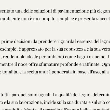
entato una delle soluzioni di pavimentazione più eleganti 
rio ambiente non è un compito semplice e presenta sfaccet
 prime decisioni da prendere riguarda l'essenza del legno
 esempio, è apprezzato per la sua robustezza e la sua versa
tà, rendendolo ideale per ambienti come bagni o cucine. L
, mentre il noce offre sfumature profonde e raffinate. Ogn
 tonalità, e la scelta andrà ponderata in base all'uso, alla
tutti i parquet sono uguali. La qualità del legno, determin
a e la sua lavorazione, incide sulla sua durata e sul su
o e prefinito. Mentre il massello offre una bellezza autent